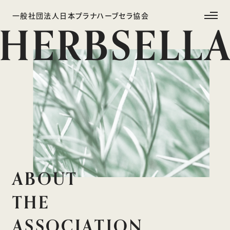
Skip
to
一般社団法人日本プラナハーブセラ協会
HERBSELL
content
ABOUT
THE
ASSOCIATION